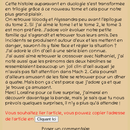
Cette histoire auparavant en duologie s’est transformée
en trilogie grâce à ce nouveau tome et cela pour notre
plus grand plaisir.
On retrouve Woody et Alyssandra peu avant l’épilogue
du tome 2. Si j’ai aimé le tome 1 et le tome 2, le tome 3
est mon préféré. J’adore voir évoluer notre petite
famille qui s’agrandit et retrouver tous leurs amis. Des
incidents se produisent autour d’eux et les mettent en
danger, sauront-ils y faire face et régler la situation ?
J’ai adoré le clin d’œil à une série bien connue.
J’ai aussi aimé retrouver le crossover avec Nathaniel, j’ai
noté aussi que les prénoms des deux héroïnes se
ressemblaient beaucoup un joli clin d’œil auquel je
n’avais pas fait attention dans Mach 2. Cela pourrait
d’ailleurs amusant de les faire se retrouver pour un dîner
à quatre. Mais bon ça c’est parce que j’adore ça et que
je trouve ça amusant.
Merci Loraline pour ce livre surprise, j’aimerai en
découvrir davantage la bande, mais je sais que tu nous
prévois quelques surprises, il n’y a plus qu’à attendre !
Vous souhaitez lier l'article, vous pouvez copier l'adresse
de l'article en
Cliquant Ici
Poser un commentaire