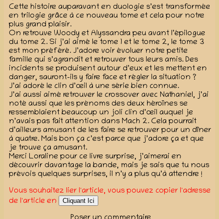
Cette histoire auparavant en duologie s’est transformée
en trilogie grâce à ce nouveau tome et cela pour notre
plus grand plaisir.
On retrouve Woody et Alyssandra peu avant l’épilogue
du tome 2. Si j’ai aimé le tome 1 et le tome 2, le tome 3
est mon préféré. J’adore voir évoluer notre petite
famille qui s’agrandit et retrouver tous leurs amis. Des
incidents se produisent autour d’eux et les mettent en
danger, sauront-ils y faire face et régler la situation ?
J’ai adoré le clin d’œil à une série bien connue.
J’ai aussi aimé retrouver le crossover avec Nathaniel, j’ai
noté aussi que les prénoms des deux héroïnes se
ressemblaient beaucoup un joli clin d’œil auquel je
n’avais pas fait attention dans Mach 2. Cela pourrait
d’ailleurs amusant de les faire se retrouver pour un dîner
à quatre. Mais bon ça c’est parce que j’adore ça et que
je trouve ça amusant.
Merci Loraline pour ce livre surprise, j’aimerai en
découvrir davantage la bande, mais je sais que tu nous
prévois quelques surprises, il n’y a plus qu’à attendre !
Vous souhaitez lier l'article, vous pouvez copier l'adresse
de l'article en
Cliquant Ici
Poser un commentaire